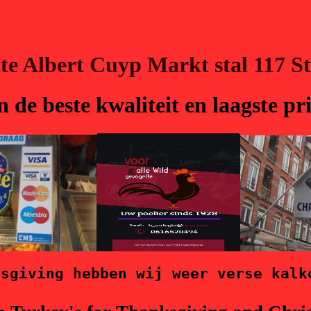
te
Albert Cuyp Markt stal 117
St
 de beste kwaliteit en laagste pr
ksgiving hebben wij weer verse kalk