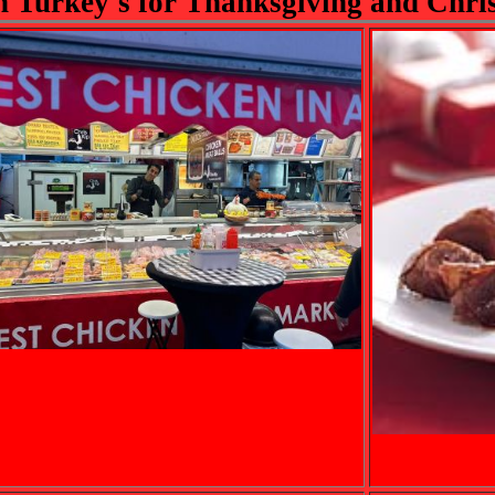
h Turkey's for Thanksgiving and Chri