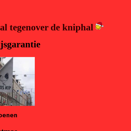
al tegenover de kniphal
ijsgarantie
oenen